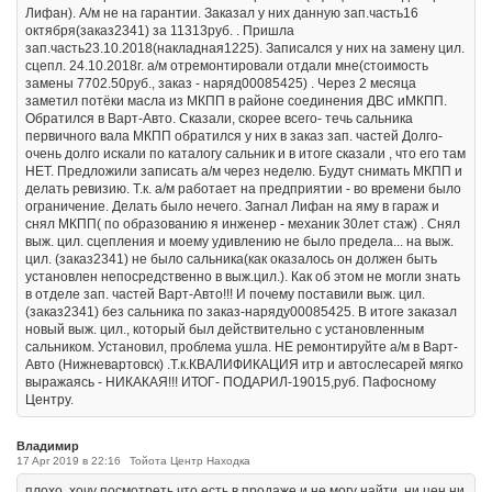
Лифан). А/м не на гарантии. Заказал у них данную зап.часть16
октября(заказ2341) за 11313руб. . Пришла
зап.часть23.10.2018(накладная1225). Записался у них на замену цил.
сцепл. 24.10.2018г. а/м отремонтировали отдали мне(стоимость
замены 7702.50руб., заказ - наряд00085425) . Через 2 месяца
заметил потёки масла из МКПП в районе соединения ДВС иМКПП.
Обратился в Варт-Авто. Сказали, скорее всего- течь сальника
первичного вала МКПП обратился у них в заказ зап. частей Долго-
очень долго искали по каталогу сальник и в итоге сказали , что его там
НЕТ. Предложили записать а/м через неделю. Будут снимать МКПП и
делать ревизию. Т.к. а/м работает на предприятии - во времени было
ограничение. Делать было нечего. Загнал Лифан на яму в гараж и
снял МКПП( по образованию я инженер - механик 30лет стаж) . Снял
выж. цил. сцепления и моему удивлению не было предела... на выж.
цил. (заказ2341) не было сальника(как оказалось он должен быть
установлен непосредственно в выж.цил.). Как об этом не могли знать
в отделе зап. частей Варт-Авто!!! И почему поставили выж. цил.
(заказ2341) без сальника по заказ-наряду00085425. В итоге заказал
новый выж. цил., который был действительно с установленным
сальником. Установил, проблема ушла. НЕ ремонтируйте а/м в Варт-
Авто (Нижневартовск) .Т.к.КВАЛИФИКАЦИЯ итр и автослесарей мягко
выражаясь - НИКАКАЯ!!! ИТОГ- ПОДАРИЛ-19015,руб. Пафосному
Центру.
Владимир
17 Apr 2019 в 22:16
Тойота Центр Находка
плохо, хочу посмотреть что есть в продаже и не могу найти, ни цен ни