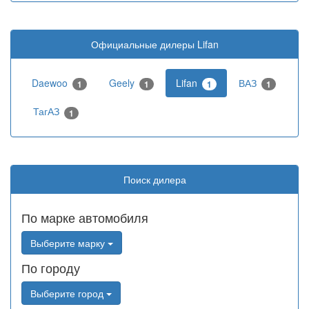
Официальные дилеры Lifan
Daewoo
Geely
Lifan
ВАЗ
1
1
1
1
ТагАЗ
1
Поиск дилера
По марке автомобиля
Выберите марку
По городу
Выберите город