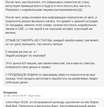
После чего, как объяснил, что обманывать клиентов не стану,
репутация превыше всего и буду в отчете писать все, как есть.
Перекупы с недовольными лицами распереживались)))).
После чего, когда изложил всю информацию покупателю об авто, и
покупатель решил высказать им все, что думает о данной ситуации.
От продавца, именно этого хлама, начали поступать недовольные
звонки и СМС, о том, какой я не хороший человек, портящий им
малину.
ОТЗЫВ ОСТАВЛЯТЬ НЕ СТАЛ БЫ, каждый зарабатывает, как может,
но тут дело принципа, так сказать личное.
Слишком уж они ох...е !
Людей разводят по черному!!
Этот рынок Б/У машин, как своим клиентам, так и вам не советую,
поберегите свои деньги и нервы!
У ПРОДАВЦОВ ЗАДАЧА по максимуму обвести покупателя во круг
пальца, чтоб продать автохлам и заработать на доверчивых людях
побольше денег.
Владимир
11 Dec 2019 в 09:57
Варт-Авто
14октября 2018г. потёк выжимной цилиндр сцепления на а/м Лифан
Май Вей. Обратился в автосалон Варт- Авто(официальный дилер