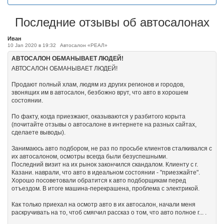
Последние отзывы об автосалонах
Иван
10 Jan 2020 в 19:32
Автосалон «РЕАЛ»
АВТОСАЛОН ОБМАНЫВАЕТ ЛЮДЕЙ!
АВТОСАЛОН ОБМАНЫВАЕТ ЛЮДЕЙ!
Продают полный хлам, людям из других регионов и городов,
звонящих им в автосалон, безбожно врут, что авто в хорошем
состоянии.
По факту, когда приезжают, оказываются у разбитого корыта
(почитайте отзывы о автосалоне в интернете на разных сайтах,
сделаете выводы).
Занимаюсь авто подбором, не раз по просьбе клиентов сталкивался с
их автосалоном, осмотры всегда были безуспешными.
Последний визит на их рынок закончился скандалом. Клиенту с г.
Казани. наврали, что авто в идеальном состоянии - "приезжайте".
Хорошо посоветовали обратится к авто подборщикам перед
отъездом. В итоге машина-перекрашена, проблема с электрикой.
Как только приехал на осмотр авто в их автосалон, начали меня
раскручивать на то, чтоб смягчил рассказ о том, что авто полное г... .