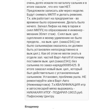
очень долго искали по каталогу сальник и в
итоге сказали , что его там НЕТ.
Предложили записать а/м через неделю.
Будут снимать МКПП и делать ревизию.
Т.к. а/м работает на предприятии - во
времени было ограничение. Делать было
нечего. Загнал Лифан на яму в гараж и
снял МКПП( по образованию я инженер -
механик 30лет стаж) . Снял выж. цил.
сцепления и моему удивлению не было
предела... на выж. цил. (заказ2341) не
было сальника(как оказалось он должен
быть установлен непосредственно в
выж.цил.). Как об этом не могли знать в
отделе зап. частей Варт-Авто!!! И почему
поставили выж. цил.(заказ2341) без
сальника по заказ-наряду00085425. В
итоге заказал новый выж. цил., который
был действительно с установленным
сальником. Установил, проблема ушла. НЕ
ремонтируйте а/м в Варт-Авто
(Нижневартовск) .Т.к.КВАЛИФИКАЦИЯ итр
и автослесарей мягко выражаясь -
НИКАКАЯ!!! ИТОГ- ПОДАРИЛ-19015,руб.
Пафосному Центру.
Владимир