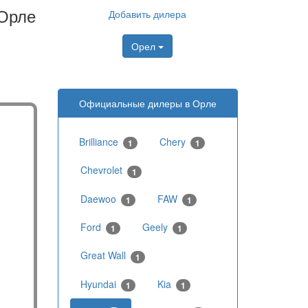
 Орле
Добавить дилера
Орел
Официальные дилеры в Орле
Brilliance
Chery
1
1
Chevrolet
1
Daewoo
FAW
1
1
Ford
Geely
1
1
Great Wall
1
Hyundai
Kia
1
1