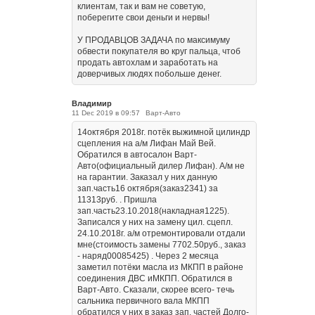
клиентам, так и вам не советую,
поберегите свои деньги и нервы!
У ПРОДАВЦОВ ЗАДАЧА по максимуму
обвести покупателя во круг пальца, чтоб
продать автохлам и заработать на
доверчивых людях побольше денег.
Владимир
11 Dec 2019 в 09:57
Варт-Авто
14октября 2018г. потёк выжимной цилиндр
сцепления на а/м Лифан Май Вей.
Обратился в автосалон Варт-
Авто(официальный дилер Лифан). А/м не
на гарантии. Заказал у них данную
зап.часть16 октября(заказ2341) за
11313руб. . Пришла
зап.часть23.10.2018(накладная1225).
Записался у них на замену цил. сцепл.
24.10.2018г. а/м отремонтировали отдали
мне(стоимость замены 7702.50руб., заказ
- наряд00085425) . Через 2 месяца
заметил потёки масла из МКПП в районе
соединения ДВС иМКПП. Обратился в
Варт-Авто. Сказали, скорее всего- течь
сальника первичного вала МКПП
обратился у них в заказ зап. частей Долго-