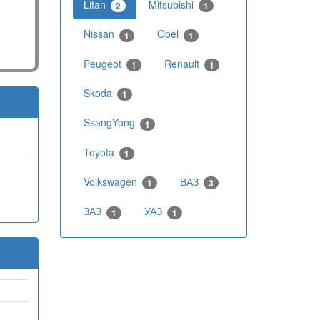
Lifan
Mitsubishi
2
1
Nissan
Opel
1
1
Peugeot
Renault
1
1
Skoda
1
SsangYong
1
Toyota
1
Volkswagen
ВАЗ
1
3
ЗАЗ
УАЗ
1
1