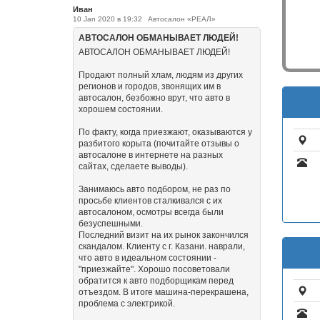
Иван
10 Jan 2020 в 19:32
Автосалон «РЕАЛ»
АВТОСАЛОН ОБМАНЫВАЕТ ЛЮДЕЙ!
АВТОСАЛОН ОБМАНЫВАЕТ ЛЮДЕЙ!
Продают полный хлам, людям из других
регионов и городов, звонящих им в
автосалон, безбожно врут, что авто в
хорошем состоянии.
По факту, когда приезжают, оказываются у
разбитого корыта (почитайте отзывы о
автосалоне в интернете на разных
сайтах, сделаете выводы).
Занимаюсь авто подбором, не раз по
просьбе клиентов сталкивался с их
автосалоном, осмотры всегда были
безуспешными.
Последний визит на их рынок закончился
скандалом. Клиенту с г. Казани. наврали,
что авто в идеальном состоянии -
"приезжайте". Хорошо посоветовали
обратится к авто подборщикам перед
отъездом. В итоге машина-перекрашена,
проблема с электрикой.