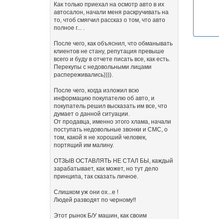
Как только приехал на осмотр авто в их
автосалон, начали меня раскручивать на
то, чтоб смягчил рассказ о том, что авто
полное г... .
После чего, как объяснил, что обманывать
клиентов не стану, репутация превыше
всего и буду в отчете писать все, как есть.
Перекупы с недовольными лицами
распереживались)))).
После чего, когда изложил всю
информацию покупателю об авто, и
покупатель решил высказать им все, что
думает о данной ситуации.
От продавца, именно этого хлама, начали
поступать недовольные звонки и СМС, о
том, какой я не хороший человек,
портящий им малину.
ОТЗЫВ ОСТАВЛЯТЬ НЕ СТАЛ БЫ, каждый
зарабатывает, как может, но тут дело
принципа, так сказать личное.
Слишком уж они ох...е !
Людей разводят по черному!!
Этот рынок Б/У машин, как своим