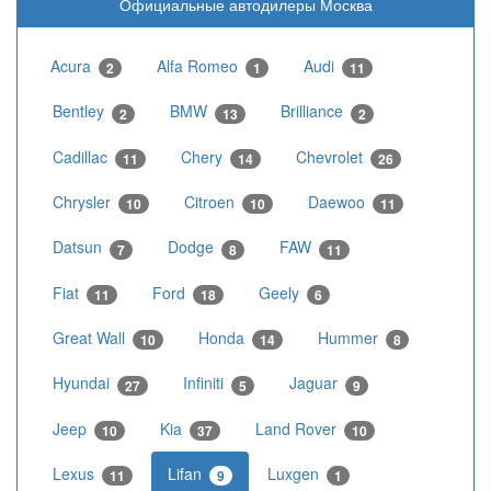
Официальные автодилеры Москва
Acura
Alfa Romeo
Audi
2
1
11
Bentley
BMW
Brilliance
2
13
2
Cadillac
Chery
Chevrolet
11
14
26
Chrysler
Citroen
Daewoo
10
10
11
Datsun
Dodge
FAW
7
8
11
Fiat
Ford
Geely
11
18
6
Great Wall
Honda
Hummer
10
14
8
Hyundai
Infiniti
Jaguar
27
5
9
Jeep
Kia
Land Rover
10
37
10
Lexus
Lifan
Luxgen
11
9
1