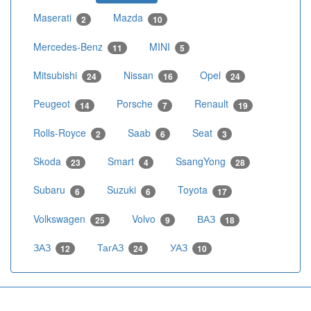
Maserati
Mazda
2
10
Mercedes-Benz
MINI
11
5
Mitsubishi
Nissan
Opel
24
16
24
Peugeot
Porsche
Renault
14
7
19
Rolls-Royce
Saab
Seat
2
6
3
Skoda
Smart
SsangYong
23
4
28
Subaru
Suzuki
Toyota
6
6
17
Volkswagen
Volvo
ВАЗ
25
9
18
ЗАЗ
ТагАЗ
УАЗ
12
24
10