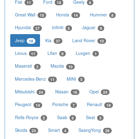
Fiat
Ford
Geely
11
18
6
Great Wall
Honda
Hummer
10
14
8
Hyundai
Infiniti
Jaguar
27
5
9
Jeep
Kia
Land Rover
10
37
10
Lexus
Lifan
Luxgen
11
9
1
Maserati
Mazda
2
10
Mercedes-Benz
MINI
11
5
Mitsubishi
Nissan
Opel
24
16
24
Peugeot
Porsche
Renault
14
7
19
Rolls-Royce
Saab
Seat
2
6
3
Skoda
Smart
SsangYong
23
4
28