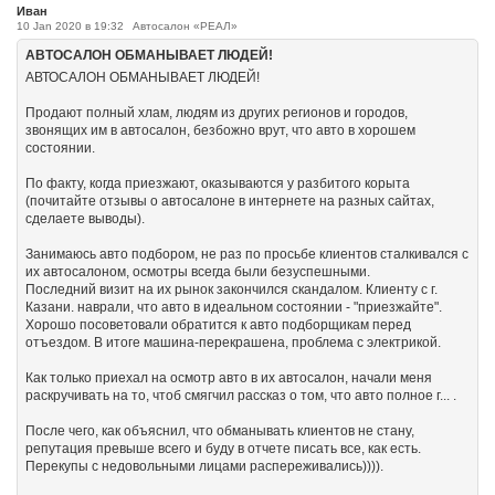
Иван
10 Jan 2020 в 19:32
Автосалон «РЕАЛ»
АВТОСАЛОН ОБМАНЫВАЕТ ЛЮДЕЙ!
АВТОСАЛОН ОБМАНЫВАЕТ ЛЮДЕЙ!
Продают полный хлам, людям из других регионов и городов,
звонящих им в автосалон, безбожно врут, что авто в хорошем
состоянии.
По факту, когда приезжают, оказываются у разбитого корыта
(почитайте отзывы о автосалоне в интернете на разных сайтах,
сделаете выводы).
Занимаюсь авто подбором, не раз по просьбе клиентов сталкивался с
их автосалоном, осмотры всегда были безуспешными.
Последний визит на их рынок закончился скандалом. Клиенту с г.
Казани. наврали, что авто в идеальном состоянии - "приезжайте".
Хорошо посоветовали обратится к авто подборщикам перед
отъездом. В итоге машина-перекрашена, проблема с электрикой.
Как только приехал на осмотр авто в их автосалон, начали меня
раскручивать на то, чтоб смягчил рассказ о том, что авто полное г... .
После чего, как объяснил, что обманывать клиентов не стану,
репутация превыше всего и буду в отчете писать все, как есть.
Перекупы с недовольными лицами распереживались)))).