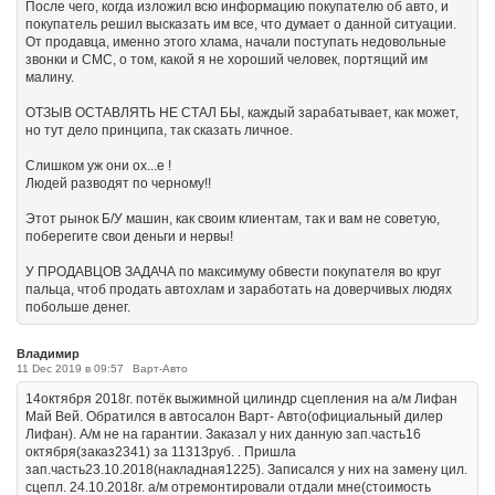
После чего, когда изложил всю информацию покупателю об авто, и
покупатель решил высказать им все, что думает о данной ситуации.
От продавца, именно этого хлама, начали поступать недовольные
звонки и СМС, о том, какой я не хороший человек, портящий им
малину.
ОТЗЫВ ОСТАВЛЯТЬ НЕ СТАЛ БЫ, каждый зарабатывает, как может,
но тут дело принципа, так сказать личное.
Слишком уж они ох...е !
Людей разводят по черному!!
Этот рынок Б/У машин, как своим клиентам, так и вам не советую,
поберегите свои деньги и нервы!
У ПРОДАВЦОВ ЗАДАЧА по максимуму обвести покупателя во круг
пальца, чтоб продать автохлам и заработать на доверчивых людях
побольше денег.
Владимир
11 Dec 2019 в 09:57
Варт-Авто
14октября 2018г. потёк выжимной цилиндр сцепления на а/м Лифан
Май Вей. Обратился в автосалон Варт- Авто(официальный дилер
Лифан). А/м не на гарантии. Заказал у них данную зап.часть16
октября(заказ2341) за 11313руб. . Пришла
зап.часть23.10.2018(накладная1225). Записался у них на замену цил.
сцепл. 24.10.2018г. а/м отремонтировали отдали мне(стоимость