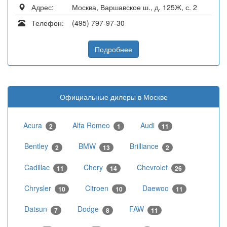
Адрес:
Москва, Варшавское ш., д. 125Ж, с. 2
Телефон:
(495) 797-97-30
Подробнее
Официальные дилеры в Москве
Acura
Alfa Romeo
Audi
2
1
11
Bentley
BMW
Brilliance
2
13
2
Cadillac
Chery
Chevrolet
11
14
26
Chrysler
Citroen
Daewoo
10
10
11
Datsun
Dodge
FAW
7
8
11