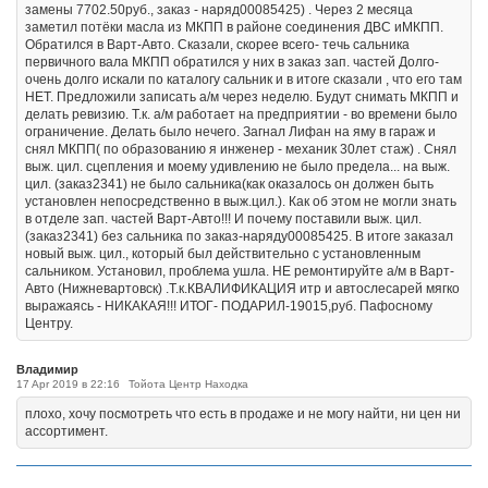
замены 7702.50руб., заказ - наряд00085425) . Через 2 месяца
заметил потёки масла из МКПП в районе соединения ДВС иМКПП.
Обратился в Варт-Авто. Сказали, скорее всего- течь сальника
первичного вала МКПП обратился у них в заказ зап. частей Долго-
очень долго искали по каталогу сальник и в итоге сказали , что его там
НЕТ. Предложили записать а/м через неделю. Будут снимать МКПП и
делать ревизию. Т.к. а/м работает на предприятии - во времени было
ограничение. Делать было нечего. Загнал Лифан на яму в гараж и
снял МКПП( по образованию я инженер - механик 30лет стаж) . Снял
выж. цил. сцепления и моему удивлению не было предела... на выж.
цил. (заказ2341) не было сальника(как оказалось он должен быть
установлен непосредственно в выж.цил.). Как об этом не могли знать
в отделе зап. частей Варт-Авто!!! И почему поставили выж. цил.
(заказ2341) без сальника по заказ-наряду00085425. В итоге заказал
новый выж. цил., который был действительно с установленным
сальником. Установил, проблема ушла. НЕ ремонтируйте а/м в Варт-
Авто (Нижневартовск) .Т.к.КВАЛИФИКАЦИЯ итр и автослесарей мягко
выражаясь - НИКАКАЯ!!! ИТОГ- ПОДАРИЛ-19015,руб. Пафосному
Центру.
Владимир
17 Apr 2019 в 22:16
Тойота Центр Находка
плохо, хочу посмотреть что есть в продаже и не могу найти, ни цен ни
ассортимент.