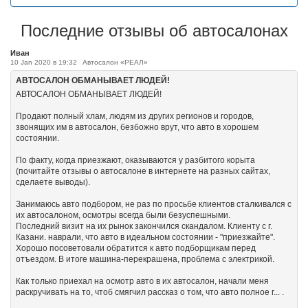
Последние отзывы об автосалонах
Иван
10 Jan 2020 в 19:32
Автосалон «РЕАЛ»
АВТОСАЛОН ОБМАНЫВАЕТ ЛЮДЕЙ!
АВТОСАЛОН ОБМАНЫВАЕТ ЛЮДЕЙ!
Продают полный хлам, людям из других регионов и городов,
звонящих им в автосалон, безбожно врут, что авто в хорошем
состоянии.
По факту, когда приезжают, оказываются у разбитого корыта
(почитайте отзывы о автосалоне в интернете на разных сайтах,
сделаете выводы).
Занимаюсь авто подбором, не раз по просьбе клиентов сталкивался с
их автосалоном, осмотры всегда были безуспешными.
Последний визит на их рынок закончился скандалом. Клиенту с г.
Казани. наврали, что авто в идеальном состоянии - "приезжайте".
Хорошо посоветовали обратится к авто подборщикам перед
отъездом. В итоге машина-перекрашена, проблема с электрикой.
Как только приехал на осмотр авто в их автосалон, начали меня
раскручивать на то, чтоб смягчил рассказ о том, что авто полное г... .