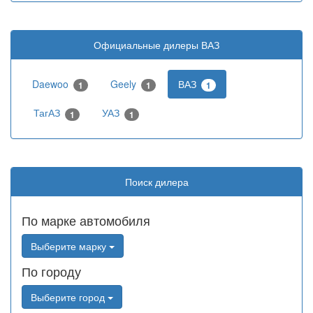
Официальные дилеры ВАЗ
Daewoo
Geely
ВАЗ
1
1
1
ТагАЗ
УАЗ
1
1
Поиск дилера
По марке автомобиля
Выберите марку
По городу
Выберите город