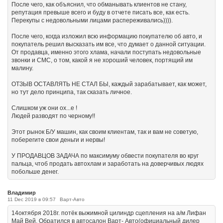
После чего, как объяснил, что обманывать клиентов не стану,
репутация превыше всего и буду в отчете писать все, как есть.
Перекупы с недовольными лицами распереживались)))).
После чего, когда изложил всю информацию покупателю об авто, и
покупатель решил высказать им все, что думает о данной ситуации.
От продавца, именно этого хлама, начали поступать недовольные
звонки и СМС, о том, какой я не хороший человек, портящий им
малину.
ОТЗЫВ ОСТАВЛЯТЬ НЕ СТАЛ БЫ, каждый зарабатывает, как может,
но тут дело принципа, так сказать личное.
Слишком уж они ох...е !
Людей разводят по черному!!
Этот рынок Б/У машин, как своим клиентам, так и вам не советую,
поберегите свои деньги и нервы!
У ПРОДАВЦОВ ЗАДАЧА по максимуму обвести покупателя во круг
пальца, чтоб продать автохлам и заработать на доверчивых людях
побольше денег.
Владимир
11 Dec 2019 в 09:57
Варт-Авто
14октября 2018г. потёк выжимной цилиндр сцепления на а/м Лифан
Май Вей. Обратился в автосалон Варт- Авто(официальный дилер