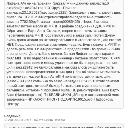
Лифан). А/м не на гарантии. Заказал у них данную зап.часть16
октября(заказ2341) за 11313руб. . Пришла
зап.часть23.10.2018(накладная1225). Записался у них на замену цил.
сцепл. 24.10.2018г. а/м отремонтировали отдали мне(стоимость
замены 7702.50руб., заказ - наряд00085425) . Через 2 месяца
заметил потёки масла из МКПП в районе соединения ДВС иМКПП.
Обратился в Варт-Авто. Сказали, скорее всего- течь сальника
первичного вала МКПП обратился у них в заказ зап. частей Долго-
очень долго искали по каталогу сальник и в итоге сказали , что его там
НЕТ. Предложили записать а/м через неделю. Будут снимать МКПП и
делать ревизию. Т.к. а/м работает на предприятии - во времени было
ограничение. Делать было нечего. Загнал Лифан на яму в гараж и
снял МКПП( по образованию я инженер - механик 30лет стаж) . Снял
выж. цил. сцепления и моему удивлению не было предела... на выж.
цил. (заказ2341) не было сальника(как оказалось он должен быть
установлен непосредственно в выж.цил.). Как об этом не могли знать
в отделе зап. частей Варт-Авто!!! И почему поставили выж. цил.
(заказ2341) без сальника по заказ-наряду00085425. В итоге заказал
новый выж. цил., который был действительно с установленным
сальником. Установил, проблема ушла. НЕ ремонтируйте а/м в Варт-
Авто (Нижневартовск) .Т.к.КВАЛИФИКАЦИЯ итр и автослесарей мягко
выражаясь - НИКАКАЯ!!! ИТОГ- ПОДАРИЛ-19015,руб. Пафосному
Центру.
Владимир
17 Apr 2019 в 22:16
Тойота Центр Находка
плохо, хочу посмотреть что есть в продаже и не могу найти, ни цен ни