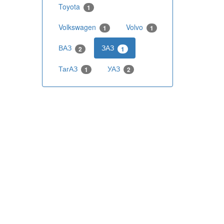
Toyota
1
Volkswagen
Volvo
1
1
ВАЗ
ЗАЗ
2
1
ТагАЗ
УАЗ
1
2