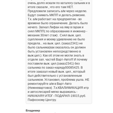
очень долго искали по каталогу сальник и в
итоге сказали , что его там НЕТ.
Предложили записать а/м через неделю.
Будут снимать МКПП и делать ревизию.
Т.к. а/м работает на предприятии - во
времени было ограничение. Делать было
нечего. Загнал Лифан на яму в гараж и
снял МКПП( по образованию я инженер -
механик 30лет стаж) . Снял выж. цил.
сцепления и моему удивлению не было
предела... на выж. цил. (заказ2341) не
было сальника(как оказалось он должен
быть установлен непосредственно в
выж.цил.). Как об этом не могли знать в
отделе зап. частей Варт-Авто!!! И почему
поставили выж. цил.(заказ2341) без
сальника по заказ-наряду00085425. В
итоге заказал новый выж. цил., который
был действительно с установленным
сальником. Установил, проблема ушла. НЕ
ремонтируйте а/м в Варт-Авто
(Нижневартовск) .Т.к.КВАЛИФИКАЦИЯ итр
и автослесарей мягко выражаясь -
НИКАКАЯ!!! ИТОГ- ПОДАРИЛ-19015,руб.
Пафосному Центру.
Владимир