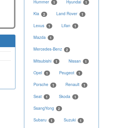
Hummer
Hyundai
1
1
Kia
Land Rover
2
1
Lexus
Lifan
1
1
Mazda
1
Mercedes-Benz
2
Mitsubishi
Nissan
1
1
Opel
Peugeot
1
1
Porsche
Renault
1
1
Seat
Skoda
1
1
SsangYong
2
Subaru
Suzuki
1
1