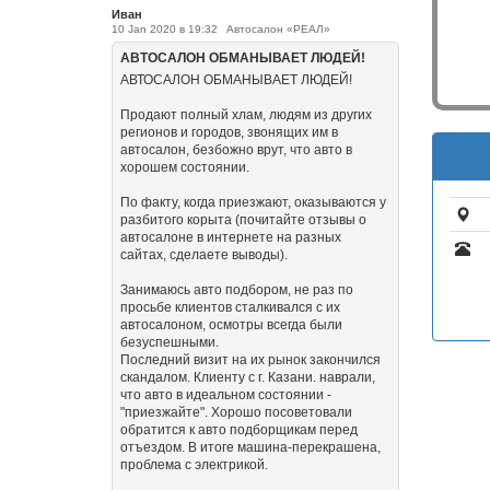
Иван
10 Jan 2020 в 19:32
Автосалон «РЕАЛ»
АВТОСАЛОН ОБМАНЫВАЕТ ЛЮДЕЙ!
АВТОСАЛОН ОБМАНЫВАЕТ ЛЮДЕЙ!
Продают полный хлам, людям из других
регионов и городов, звонящих им в
автосалон, безбожно врут, что авто в
хорошем состоянии.
По факту, когда приезжают, оказываются у
разбитого корыта (почитайте отзывы о
автосалоне в интернете на разных
сайтах, сделаете выводы).
Занимаюсь авто подбором, не раз по
просьбе клиентов сталкивался с их
автосалоном, осмотры всегда были
безуспешными.
Последний визит на их рынок закончился
скандалом. Клиенту с г. Казани. наврали,
что авто в идеальном состоянии -
"приезжайте". Хорошо посоветовали
обратится к авто подборщикам перед
отъездом. В итоге машина-перекрашена,
проблема с электрикой.