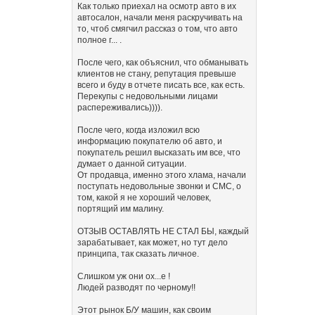
Как только приехал на осмотр авто в их
автосалон, начали меня раскручивать на
то, чтоб смягчил рассказ о том, что авто
полное г... .
После чего, как объяснил, что обманывать
клиентов не стану, репутация превыше
всего и буду в отчете писать все, как есть.
Перекупы с недовольными лицами
распереживались)))).
После чего, когда изложил всю
информацию покупателю об авто, и
покупатель решил высказать им все, что
думает о данной ситуации.
От продавца, именно этого хлама, начали
поступать недовольные звонки и СМС, о
том, какой я не хороший человек,
портящий им малину.
ОТЗЫВ ОСТАВЛЯТЬ НЕ СТАЛ БЫ, каждый
зарабатывает, как может, но тут дело
принципа, так сказать личное.
Слишком уж они ох...е !
Людей разводят по черному!!
Этот рынок Б/У машин, как своим