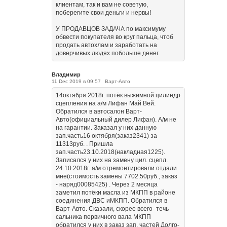
клиентам, так и вам не советую,
поберегите свои деньги и нервы!
У ПРОДАВЦОВ ЗАДАЧА по максимуму
обвести покупателя во круг пальца, чтоб
продать автохлам и заработать на
доверчивых людях побольше денег.
Владимир
11 Dec 2019 в 09:57
Варт-Авто
14октября 2018г. потёк выжимной цилиндр
сцепления на а/м Лифан Май Вей.
Обратился в автосалон Варт-
Авто(официальный дилер Лифан). А/м не
на гарантии. Заказал у них данную
зап.часть16 октября(заказ2341) за
11313руб. . Пришла
зап.часть23.10.2018(накладная1225).
Записался у них на замену цил. сцепл.
24.10.2018г. а/м отремонтировали отдали
мне(стоимость замены 7702.50руб., заказ
- наряд00085425) . Через 2 месяца
заметил потёки масла из МКПП в районе
соединения ДВС иМКПП. Обратился в
Варт-Авто. Сказали, скорее всего- течь
сальника первичного вала МКПП
обратился у них в заказ зап. частей Долго-