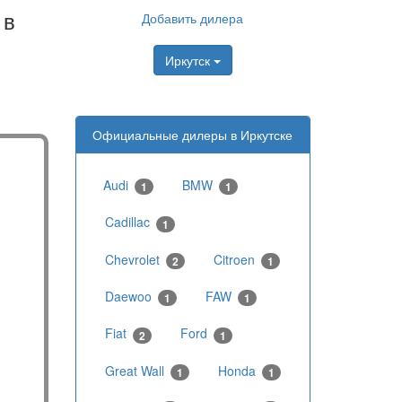
 в
Добавить дилера
Иркутск
Официальные дилеры в Иркутске
Audi
BMW
1
1
Cadillac
1
Chevrolet
Citroen
2
1
Daewoo
FAW
1
1
Fiat
Ford
2
1
Great Wall
Honda
1
1