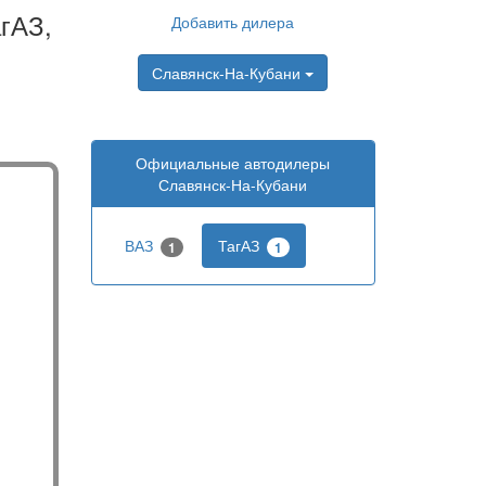
гАЗ,
Добавить дилера
Славянск-На-Кубани
Официальные автодилеры
Славянск-На-Кубани
ВАЗ
ТагАЗ
1
1