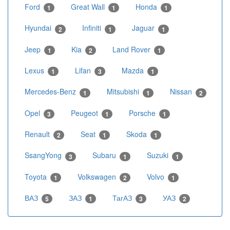
Ford
Great Wall
Honda
1
1
1
Hyundai
Infiniti
Jaguar
2
1
1
Jeep
Kia
Land Rover
1
2
1
Lexus
Lifan
Mazda
1
3
1
Mercedes-Benz
Mitsubishi
Nissan
1
1
2
Opel
Peugeot
Porsche
3
1
1
Renault
Seat
Skoda
2
1
1
SsangYong
Subaru
Suzuki
3
1
1
Toyota
Volkswagen
Volvo
1
2
1
ВАЗ
ЗАЗ
ТагАЗ
УАЗ
5
1
3
2