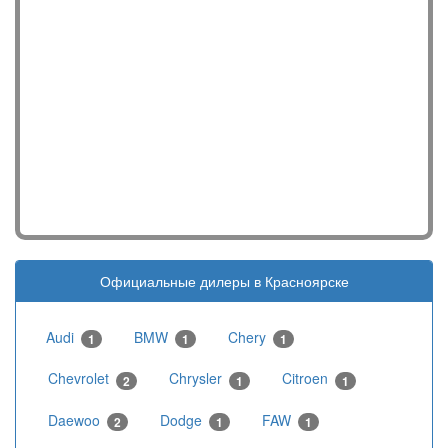
Официальные дилеры в Красноярске
Audi
BMW
Chery
1
1
1
Chevrolet
Chrysler
Citroen
2
1
1
Daewoo
Dodge
FAW
2
1
1