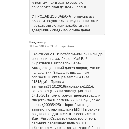
клиентам, так и вам не советую,
поберегите свои деньги и нервы!
У ПРОДАВЦОВ ЗАДАЧА по максимуму
обвести покупателя во круг пальца, чтоб
продать автохлам и заработать на
доверчивых людях побольше денег.
Владимир
11 Dec 2019 в 09:57
Варт-Авто
14октября 2018г. потёк выжимной цилиндр
сцепления на а/м Лифан Май Вей.
Обратился в автосалон Варт-
Авто(официальный дилер Лифан). А/м не
на гарантии. Заказал у них данную
зап.часть16 октября(заказ2341) за
11313руб. . Пришла
зап.часть23.10.2018(накладная1225).
Записался у них на замену цил. сцепл.
24.10.2018г. а/м отремонтировали отдали
мне(стоимость замены 7702.50руб., заказ
- наряд00085425) . Через 2 месяца
заметил потёки масла из МКПП в районе
соединения ДВС иМКПП. Обратился в
Варт-Авто. Сказали, скорее всего- течь
сальника первичного вала МКПП
обратился у них в заказ зап. частей Долго-