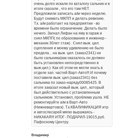
очень долго искали по каталогу сальник и в
итоге сказали , что его там НЕТ.
Предложили записать а/м через неделю.
Будут снимать МКПП и делать ревизию.
Т.к. а/м работает на предприятии - во
времени было ограничение. Делать было
нечего. Загнал Лифан на яму в гараж и
снял МКПП( по образованию я инженер -
механик 30лет стаж) . Снял выж. цил.
сцепления и моему удивлению не было
предела... на выж. цил. (заказ2341) не
было сальника(как оказалось он должен
быть установлен непосредственно в
выж.цил.). Как об этом не могли знать в
отделе зап. частей Варт-Авто!!! И почему
поставили выж. цил.(заказ2341) без
сальника по заказ-наряду00085425. В
итоге заказал новый выж. цил., который
был действительно с установленным
сальником. Установил, проблема ушла. НЕ
ремонтируйте а/м в Варт-Авто
(Нижневартовск) .Т.к.КВАЛИФИКАЦИЯ итр
и автослесарей мягко выражаясь -
НИКАКАЯ!!! ИТОГ- ПОДАРИЛ-19015,руб.
Пафосному Центру.
Владимир