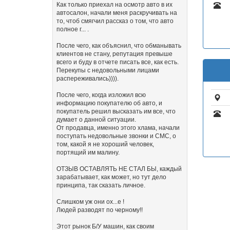
Как только приехал на осмотр авто в их
автосалон, начали меня раскручивать на
то, чтоб смягчил рассказ о том, что авто
полное г... .
После чего, как объяснил, что обманывать
клиентов не стану, репутация превыше
всего и буду в отчете писать все, как есть.
Перекупы с недовольными лицами
распереживались)))).
После чего, когда изложил всю
информацию покупателю об авто, и
покупатель решил высказать им все, что
думает о данной ситуации.
От продавца, именно этого хлама, начали
поступать недовольные звонки и СМС, о
том, какой я не хороший человек,
портящий им малину.
ОТЗЫВ ОСТАВЛЯТЬ НЕ СТАЛ БЫ, каждый
зарабатывает, как может, но тут дело
принципа, так сказать личное.
Слишком уж они ох...е !
Людей разводят по черному!!
Этот рынок Б/У машин, как своим