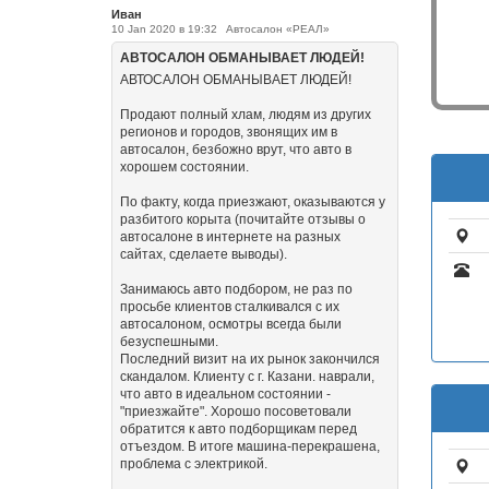
Иван
10 Jan 2020 в 19:32
Автосалон «РЕАЛ»
АВТОСАЛОН ОБМАНЫВАЕТ ЛЮДЕЙ!
АВТОСАЛОН ОБМАНЫВАЕТ ЛЮДЕЙ!
Продают полный хлам, людям из других
регионов и городов, звонящих им в
автосалон, безбожно врут, что авто в
хорошем состоянии.
По факту, когда приезжают, оказываются у
разбитого корыта (почитайте отзывы о
автосалоне в интернете на разных
сайтах, сделаете выводы).
Занимаюсь авто подбором, не раз по
просьбе клиентов сталкивался с их
автосалоном, осмотры всегда были
безуспешными.
Последний визит на их рынок закончился
скандалом. Клиенту с г. Казани. наврали,
что авто в идеальном состоянии -
"приезжайте". Хорошо посоветовали
обратится к авто подборщикам перед
отъездом. В итоге машина-перекрашена,
проблема с электрикой.