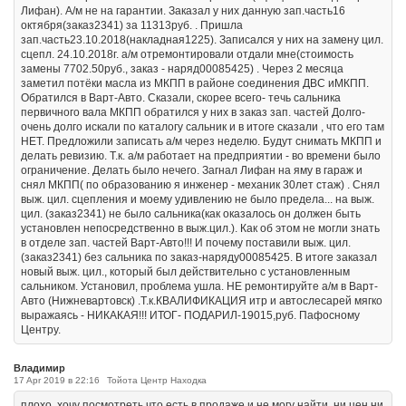
Лифан). А/м не на гарантии. Заказал у них данную зап.часть16
октября(заказ2341) за 11313руб. . Пришла
зап.часть23.10.2018(накладная1225). Записался у них на замену цил.
сцепл. 24.10.2018г. а/м отремонтировали отдали мне(стоимость
замены 7702.50руб., заказ - наряд00085425) . Через 2 месяца
заметил потёки масла из МКПП в районе соединения ДВС иМКПП.
Обратился в Варт-Авто. Сказали, скорее всего- течь сальника
первичного вала МКПП обратился у них в заказ зап. частей Долго-
очень долго искали по каталогу сальник и в итоге сказали , что его там
НЕТ. Предложили записать а/м через неделю. Будут снимать МКПП и
делать ревизию. Т.к. а/м работает на предприятии - во времени было
ограничение. Делать было нечего. Загнал Лифан на яму в гараж и
снял МКПП( по образованию я инженер - механик 30лет стаж) . Снял
выж. цил. сцепления и моему удивлению не было предела... на выж.
цил. (заказ2341) не было сальника(как оказалось он должен быть
установлен непосредственно в выж.цил.). Как об этом не могли знать
в отделе зап. частей Варт-Авто!!! И почему поставили выж. цил.
(заказ2341) без сальника по заказ-наряду00085425. В итоге заказал
новый выж. цил., который был действительно с установленным
сальником. Установил, проблема ушла. НЕ ремонтируйте а/м в Варт-
Авто (Нижневартовск) .Т.к.КВАЛИФИКАЦИЯ итр и автослесарей мягко
выражаясь - НИКАКАЯ!!! ИТОГ- ПОДАРИЛ-19015,руб. Пафосному
Центру.
Владимир
17 Apr 2019 в 22:16
Тойота Центр Находка
плохо, хочу посмотреть что есть в продаже и не могу найти, ни цен ни