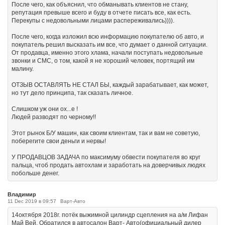
После чего, как объяснил, что обманывать клиентов не стану,
репутация превыше всего и буду в отчете писать все, как есть.
Перекупы с недовольными лицами распереживались)))).
После чего, когда изложил всю информацию покупателю об авто, и
покупатель решил высказать им все, что думает о данной ситуации.
От продавца, именно этого хлама, начали поступать недовольные
звонки и СМС, о том, какой я не хороший человек, портящий им
малину.
ОТЗЫВ ОСТАВЛЯТЬ НЕ СТАЛ БЫ, каждый зарабатывает, как может,
но тут дело принципа, так сказать личное.
Слишком уж они ох...е !
Людей разводят по черному!!
Этот рынок Б/У машин, как своим клиентам, так и вам не советую,
поберегите свои деньги и нервы!
У ПРОДАВЦОВ ЗАДАЧА по максимуму обвести покупателя во круг
пальца, чтоб продать автохлам и заработать на доверчивых людях
побольше денег.
Владимир
11 Dec 2019 в 09:57
Варт-Авто
14октября 2018г. потёк выжимной цилиндр сцепления на а/м Лифан
Май Вей. Обратился в автосалон Варт- Авто(официальный дилер