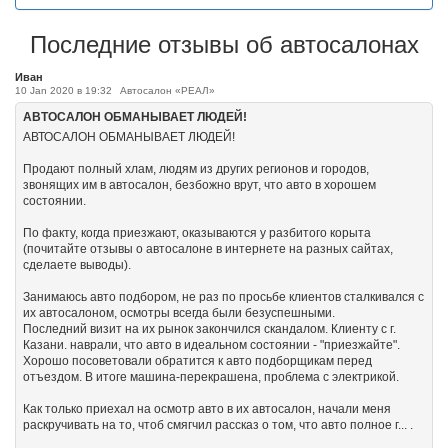
Последние отзывы об автосалонах
Иван
10 Jan 2020 в 19:32
Автосалон «РЕАЛ»
АВТОСАЛОН ОБМАНЫВАЕТ ЛЮДЕЙ!
АВТОСАЛОН ОБМАНЫВАЕТ ЛЮДЕЙ!
Продают полный хлам, людям из других регионов и городов,
звонящих им в автосалон, безбожно врут, что авто в хорошем
состоянии.
По факту, когда приезжают, оказываются у разбитого корыта
(почитайте отзывы о автосалоне в интернете на разных сайтах,
сделаете выводы).
Занимаюсь авто подбором, не раз по просьбе клиентов сталкивался с
их автосалоном, осмотры всегда были безуспешными.
Последний визит на их рынок закончился скандалом. Клиенту с г.
Казани. наврали, что авто в идеальном состоянии - "приезжайте".
Хорошо посоветовали обратится к авто подборщикам перед
отъездом. В итоге машина-перекрашена, проблема с электрикой.
Как только приехал на осмотр авто в их автосалон, начали меня
раскручивать на то, чтоб смягчил рассказ о том, что авто полное г... .