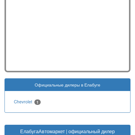
Официальные дилеры в Елабуге
Chevrolet
1
ЕлабугаАвтомаркет | официальный дилер